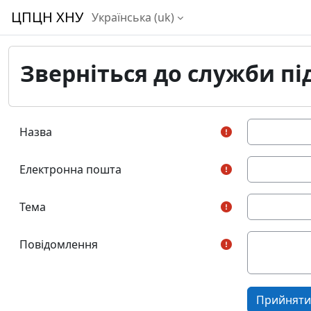
Перейти до головного вмісту
ЦПЦН ХНУ
Українська ‎(uk)‎
Зверніться до служби п
Назва
Електронна пошта
Тема
Повідомлення